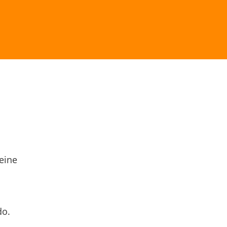
eine
do.