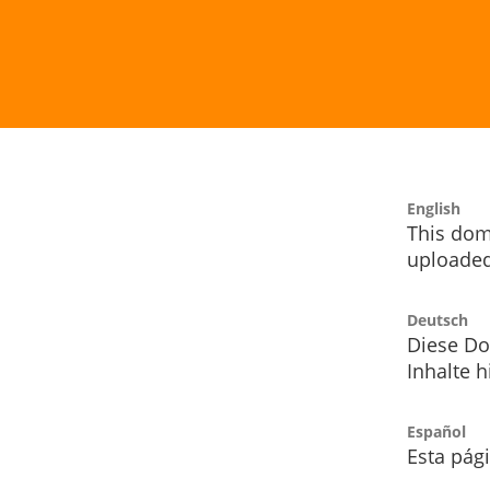
English
This dom
uploaded
Deutsch
Diese Do
Inhalte h
Español
Esta pág